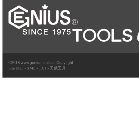
©2018 www.genius-tools.cn Copyright
Site Map
-
XML
-
TXT
-
天赋工具