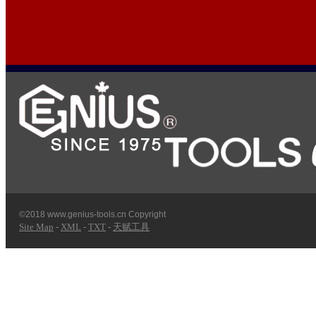
©2018 www.genius-tools.cn Copyright
Site Map
-
XML
-
TXT
-
天赋工具